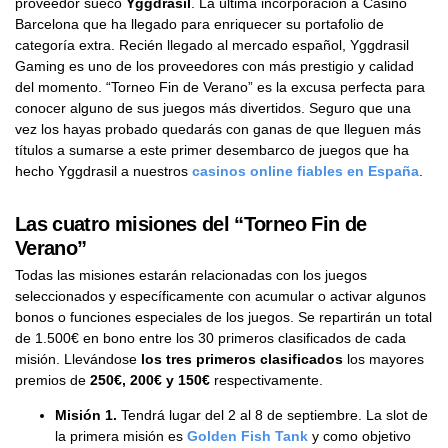
proveedor sueco
Yggdrasil
. La última incorporación a Casino
Barcelona que ha llegado para enriquecer su portafolio de
categoría extra. Recién llegado al mercado español, Yggdrasil
Gaming es uno de los proveedores con más prestigio y calidad
del momento. “Torneo Fin de Verano” es la excusa perfecta para
conocer alguno de sus juegos más divertidos. Seguro que una
vez los hayas probado quedarás con ganas de que lleguen más
títulos a sumarse a este primer desembarco de juegos que ha
hecho Yggdrasil a nuestros
casinos online fiables en España
.
Las cuatro misiones del “Torneo Fin de
Verano”
Todas las misiones estarán relacionadas con los juegos
seleccionados y específicamente con acumular o activar algunos
bonos o funciones especiales de los juegos. Se repartirán un total
de 1.500€ en bono entre los 30 primeros clasificados de cada
misión. Llevándose
los tres primeros clasificados
los mayores
premios de
250€, 200€ y 150€
respectivamente.
Misión 1.
Tendrá lugar del 2 al 8 de septiembre. La slot de
la primera misión es
Golden Fish Tank
y como objetivo