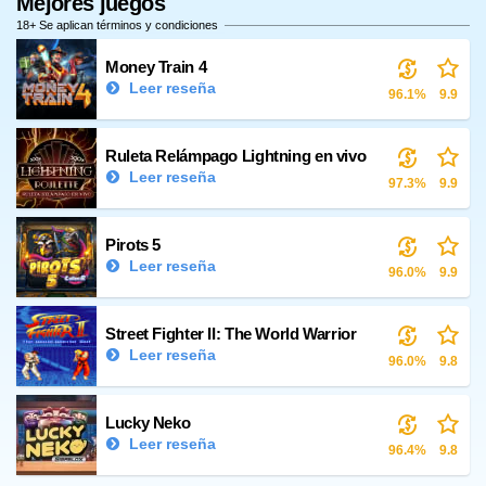
Mejores juegos
18+ Se aplican términos y condiciones
Money Train 4
Leer reseña
96.1%
9.9
Ruleta Relámpago Lightning en vivo
Leer reseña
97.3%
9.9
Pirots 5
Leer reseña
96.0%
9.9
Street Fighter II: The World Warrior
Leer reseña
96.0%
9.8
Lucky Neko
Leer reseña
96.4%
9.8