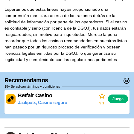
Esperamos que estas líneas hayan proporcionado una
comprensión más clara acerca de las razones detrás de la
solicitud de información por parte de los operadores. Si el casino
es confiable y serio (con licencia de la DGOJ), tus datos estarán
resguardados, sin motivo para inquietudes. Merece la pena
recordar que todos los casinos recomendados en nuestras listas
han pasado por un riguroso proceso de verificación y poseen
licencias legales emitidas por la DGOJ, lo que garantiza su
legitimidad y cumplimiento con las regulaciones pertinentes.
Recomendamos
18+ Se aplican términos y condiciones
Betfair Casino
Juega
Jackpots, Casino seguro
9.1