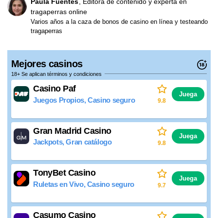
Paula Fuentes
Editora de contenido y experta en
tragaperras online
Varios años a la caza de bonos de casino en línea y testeando
tragaperras
Mejores casinos
18+ Se aplican términos y condiciones
Casino Paf
Juega
Juegos Propios, Casino seguro
9.8
Gran Madrid Casino
Juega
Jackpots, Gran catálogo
9.8
TonyBet Casino
Juega
Ruletas en Vivo, Casino seguro
9.7
Casumo Casino