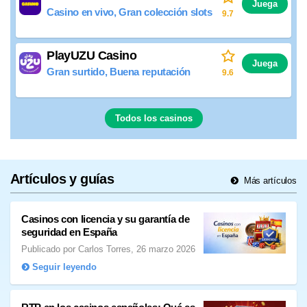
Juega
Casino en vivo, Gran colección slots
9.7
PlayUZU Casino
Juega
Gran surtido, Buena reputación
9.6
Todos los casinos
Artículos y guías
Más artículos
Casinos con licencia y su garantía de
seguridad en España
Publicado por Carlos Torres, 26 marzo 2026
Seguir leyendo