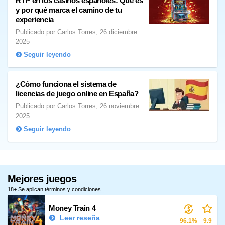
RTP en los casinos españoles: Qué es
y por qué marca el camino de tu
experiencia
Publicado por Carlos Torres, 26 diciembre
2025
Seguir leyendo
¿Cómo funciona el sistema de
licencias de juego online en España?
Publicado por Carlos Torres, 26 noviembre
2025
Seguir leyendo
Mejores juegos
18+ Se aplican términos y condiciones
Money Train 4
Leer reseña
96.1%
9.9