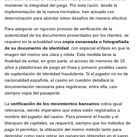
mantener la integridad del juego. Por esta razón, desde la
implementación de la nueva normativa, han actuado con
determinación para abordar estos desafíos de manera efectiva.
Para asegurar un riguroso proceso de verificación de la
autenticidad de los documentos presentados por los clientes, se
requiere en la actualidad una
copia escaneada o fotografiada
de su documento de identidad
, con especial énfasis en que la
imagen del mismo sea clara y nítida. Esta medida tiene la
finalidad de evitar, en gran parte, el acceso de menores de 18
años a plataformas de juego en línea y prevenir posibles casos
de suplantación de identidad fraudulenta. Si el jugador no es de
nacionalidad española, el casino en cuestión detallará la
documentación necesaria para registrarse, entre ella, casi
siempre copia del pasaporte.
La
verificación de los movimientos bancarios
cobra igual
relevancia, siendo imperativo que estos estén registrados a
nombre del jugador del casino. Para prevenir el fraude y el
blanqueo de capitales, se requerirá, siempre que los métodos de
pago lo permitan, la utilización del mismo método tanto para
depositar como para retirar las ganancias obtenidas en el juego.