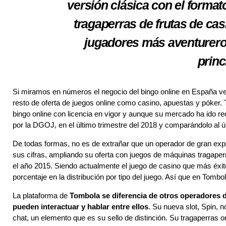
versión clásica con el forma
tragaperras de frutas de cas
jugadores más aventurero
princ
Si miramos en números el negocio del bingo online en España v
resto de oferta de juegos online como casino, apuestas y póker. 
bingo online con licencia en vigor y aunque su mercado ha ido r
por la DGOJ, en el último trimestre del 2018 y comparándolo al ú
De todas formas, no es de extrañar que un operador de gran exp
sus cifras, ampliando su oferta con juegos de máquinas tragape
el año 2015. Siendo actualmente el juego de casino que más éxito 
porcentaje en la distribución por tipo del juego. Así que en Tomb
La plataforma de
Tombola se diferencia de otros operadores 
pueden interactuar y hablar entre ellos
. Su nueva slot, Spin, 
chat, un elemento que es su sello de distinción. Su tragaperras on