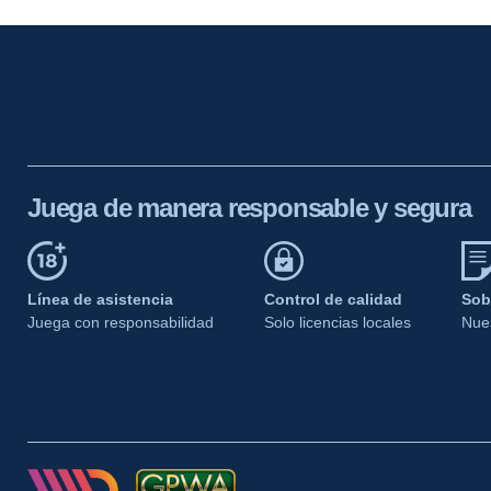
Juega de manera responsable y segura
Línea de asistencia
Control de calidad
Sob
Juega con responsabilidad
Solo licencias locales
Nues