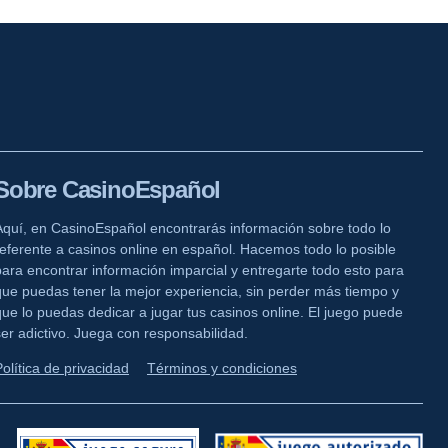
Sobre CasinoEspañol
Aquí, en CasinoEspañol encontrarás información sobre todo lo
referente a casinos online en español. Hacemos todo lo posible
para encontrar información imparcial y entregarte todo esto para
que puedas tener la mejor experiencia, sin perder más tiempo y
que lo puedas dedicar a jugar tus casinos online. El juego puede
ser adictivo. Juega con responsabilidad.
Política de privacidad
Términos y condiciones