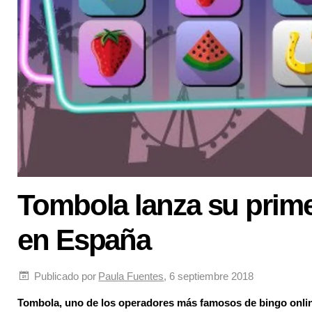
Tombola lanza su prime
en España
Publicado por
Paula Fuentes
, 6 septiembre 2018
Tombola, uno de los operadores más famosos de bingo onlin