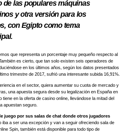
to de las populares máquinas
inos y otra versión para los
s, con Egipto como tema
ipal.
emos que representa un porcentaje muy pequeño respecto al
También es cierto, que tan solo existen seis operadores de
educiéndose en los últimos años, según los datos presentados
ltimo trimestre de 2017, sufrió una interesante subida 16,91%.
eriencia en el sector, quiera aumentar su cuota de mercado y
rras, una apuesta segura desde su legalización en España en
tiene en la oferta de casino online, llevándose la mitad del
ola apuestan seguro.
de juego por sus salas de chat donde otros jugadores
no iba a ser una excepción y van a seguir ofreciendo sala de
line Spin, también está disponible para todo tipo de