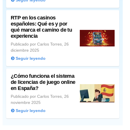
RTP en los casinos
españoles: Qué es y por
qué marca el camino de tu
experiencia
Publicado por Carlos Torres, 26
diciembre 2025
Seguir leyendo
¿Cómo funciona el sistema
de licencias de juego online
en España?
Publicado por Carlos Torres, 26
noviembre 2025
Seguir leyendo