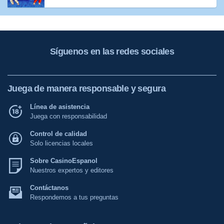
Síguenos en las redes sociales
Juega de manera responsable y segura
Línea de asistencia
Juega con responsabilidad
Control de calidad
Solo licencias locales
Sobre CasinoEspanol
Nuestros expertos y editores
Contáctanos
Respondemos a tus preguntas