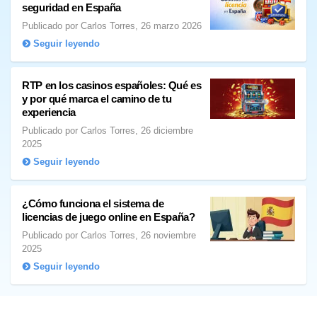
seguridad en España
Publicado por Carlos Torres, 26 marzo 2026
Seguir leyendo
RTP en los casinos españoles: Qué es
y por qué marca el camino de tu
experiencia
Publicado por Carlos Torres, 26 diciembre
2025
Seguir leyendo
¿Cómo funciona el sistema de
licencias de juego online en España?
Publicado por Carlos Torres, 26 noviembre
2025
Seguir leyendo