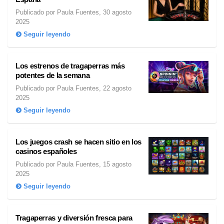
Publicado por Paula Fuentes, 30 agosto
2025
Seguir leyendo
Los estrenos de tragaperras más
potentes de la semana
Publicado por Paula Fuentes, 22 agosto
2025
Seguir leyendo
Los juegos crash se hacen sitio en los
casinos españoles
Publicado por Paula Fuentes, 15 agosto
2025
Seguir leyendo
Tragaperras y diversión fresca para