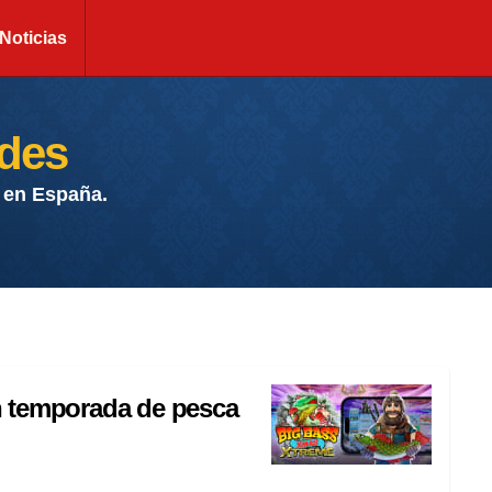
Noticias
des
 en España.
n temporada de pesca