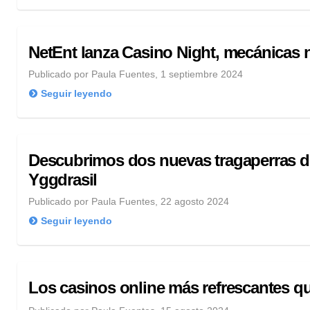
NetEnt lanza Casino Night, mecánicas n
Publicado por Paula Fuentes, 1 septiembre 2024
Seguir leyendo
Descubrimos dos nuevas tragaperras d
Yggdrasil
Publicado por Paula Fuentes, 22 agosto 2024
Seguir leyendo
Los casinos online más refrescantes q