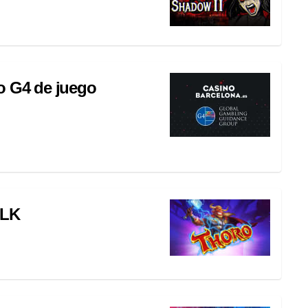
lo G4 de juego
ELK