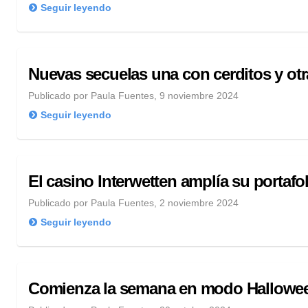
Seguir leyendo
Nuevas secuelas una con cerditos y ot
Publicado por Paula Fuentes, 9 noviembre 2024
Seguir leyendo
El casino Interwetten amplía su portafo
Publicado por Paula Fuentes, 2 noviembre 2024
Seguir leyendo
Comienza la semana en modo Hallowe