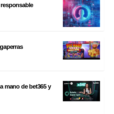
 responsable
agaperras
la mano de bet365 y