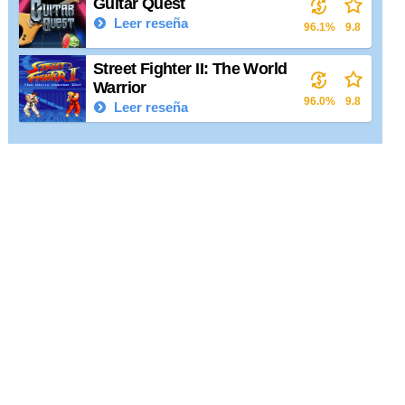
Guitar Quest
Leer reseña
96.1%
9.8
Street Fighter II: The World
Warrior
96.0%
9.8
Leer reseña