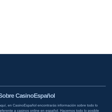
Sobre CasinoEspañol
Aquí, en CasinoEspañol encontrarás información sobre todo lo
referente a casinos online en español. Hacemos todo lo posible